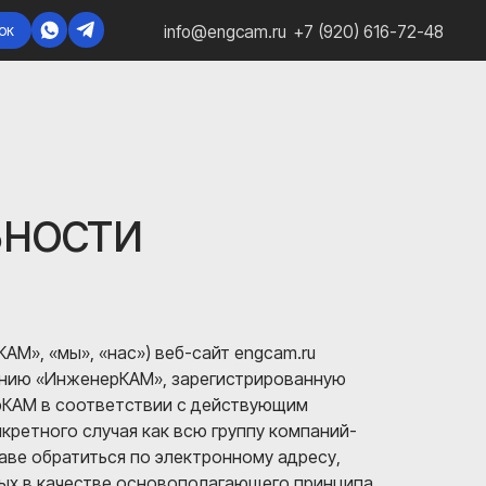
info@engcam.ru
+7 (920) 616-72-48
ьности
М», «мы», «нас») веб-сайт engcam.ru
анию «ИнженерКАМ», зарегистрированную
рКАМ в соответствии с действующим
ретного случая как всю группу компаний-
аве обратиться по электронному адресу,
ых в качестве основополагающего принципа