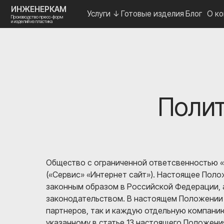
ИНЖЕНЕРКАМ
Услуги ↓
Готовые изделия
Блог
О компании
Производство пресс-форм
и изделий из пластика
Полит
Общество с ограниченной ответсвенностью «
(«Сервис» «Интернет сайт»). Настоящее Пол
законным образом в Российской Федерации,
законодательством. В настоящем Положении 
партнеров, так и каждую отдельную компанию
указанному в статье 13 настоящего Положен