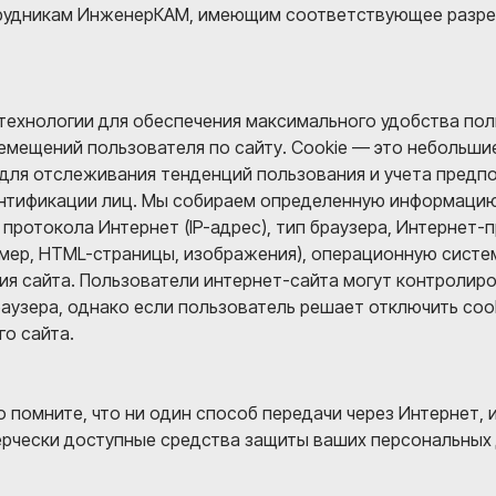
трудникам ИнженерКАМ, имеющим соответствующее разре
ехнологии для обеспечения максимального удобства пол
емещений пользователя по сайту. Cookie — это небольши
для отслеживания тенденций пользования и учета предпо
нтификации лиц. Мы собираем определенную информацию 
ротокола Интернет (IP-адрес), тип браузера, Интернет-п
ер, HTML-страницы, изображения), операционную систему,
я сайта. Пользователи интернет-сайта могут контролиро
узера, однако если пользователь решает отключить cook
о сайта.
о помните, что ни один способ передачи через Интернет,
ерчески доступные средства защиты ваших персональных 