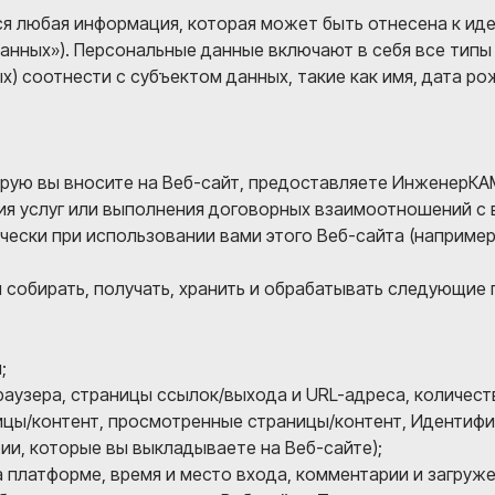
я любая информация, которая может быть отнесена к и
данных»). Персональные данные включают в себя все тип
ых) соотнести с субъектом данных, такие как имя, дата ро
рую вы вносите на Веб-сайт, предоставляете ИнженерКАМ
ия услуг или выполнения договорных взаимоотношений с 
ески при использовании вами этого Веб-сайта (например,
 собирать, получать, хранить и обрабатывать следующие
;
браузера, страницы ссылок/выхода и URL-адреса, количес
ицы/контент, просмотренные страницы/контент, Идентифи
ии, которые вы выкладываете на Веб-сайте);
а платформе, время и место входа, комментарии и загруж