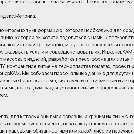
ровольно оставляете на Веб-сайте. Такие персональные 
Яндекс.Метрика.
лючительно ту информацию, которая необходима для созд
ацию, которой вы хотите поделиться с нами. У пользова
авляющих нам информацию, могут быть запрошены персон
, оказывать услуги и совершенствовать их. ИнженерКАМ 
астмассовых изделий, разработка пресс-форма для литья 
ЧПУ, контрактное литье на термопластавтоматах, проекти
ерКАМ. Мы собираем персональные данные для других це
равление безопасностью, системы аутентификации и авт
бъеме, необходимом для установленных, определенных и 
аем.
лях, для которых они были собраны, и храним их лишь в т
ь информацию о клиенте, пока аккаунт клиента остается
ими правовыми обязанностями или какой-либо из перечис