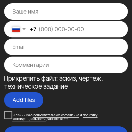
Почему
обращаются к нам
20+ лет опыта
01/
Опытная команда состоит из 15
профессионалов узкой специализации. Опыт
работы с итальянскими, турецкими и
китайскими компаниями. Разрабатывали и
производили оборудование для авиастроения,
медицины и автомобильной промышленности.
Просчитываем
02/
окупаемость
На этапе проектирования
рассчитываем сроки окупаемости
изделий и предлагаем максимально