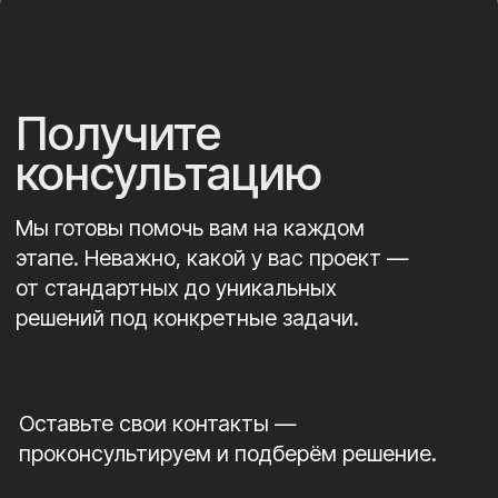
Получить консультацию
Евгений Мещеряков
Коммерческий директор
компании «ИнженерКАМ»
8 (920) 616-72-48
info@engcam.ru