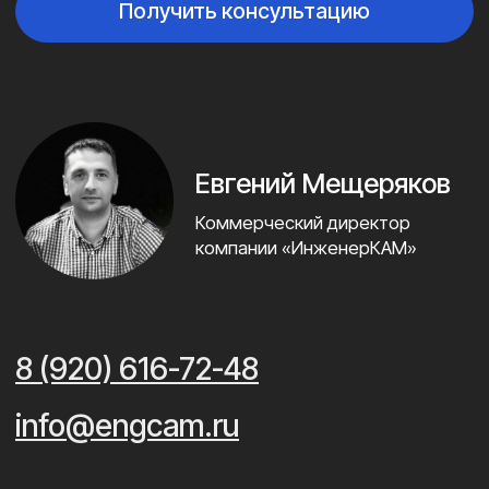
выгодное решение. Дорабатываем
изделия для оптимизации ваших
затрат на производство.
Пожизненная
03/
гарантия
на пресс-формы
На этапе проектирования рассчитываем
сроки окупаемости изделий и предлагаем
максимально выгодное решение.
Дорабатываем изделия для оптимизации
ваших затрат на производство.
Высокоточное
04/
оборудование
Профессиональные немецкие станки
позволяют достигать сверхточности