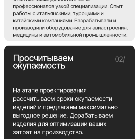
Готовое изделие в полном объеме
вы можете получить за 2−3
месяца.
08/
Беремся
за сложные
проекты
Работаем со сложными проектами,
которые всегда доводим до конца. Если
вам отказали другие, обратитесь к нам.
Подробнее о компании