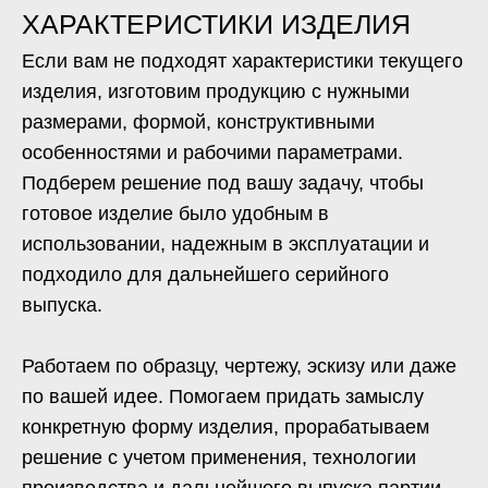
согласования параметров изделия и запуска в
производство до выпуска партии и поставки
готовой продукции в любую часть РФ и стран
СНГ. Такой формат особенно удобен, если для
вас важны:
надежные сроки;
стабильность поставок;
понятная коммуникация без посредников;
сопровождение заказа от идеи до готовой
партии.
Получите
консультацию
Мы готовы помочь вам на каждом
этапе. Неважно, какой у вас проект —
от стандартных до уникальных