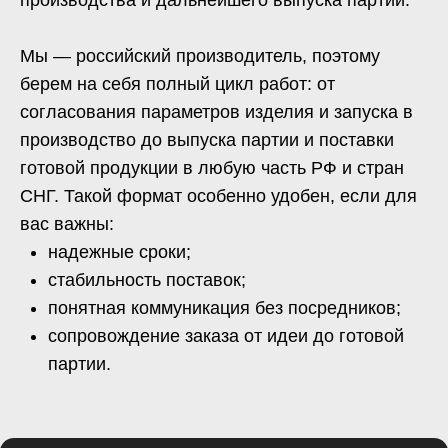
решений под конкретные задачи.
Оставьте свои контакты —
проконсультируем и подберём решение.
+7
Прикрепить файл: эскиз, чертеж,
техническое задание
Add files
Я принимаю
пользовательское соглашение
и
политику
конфиденциальности
данного сайта.