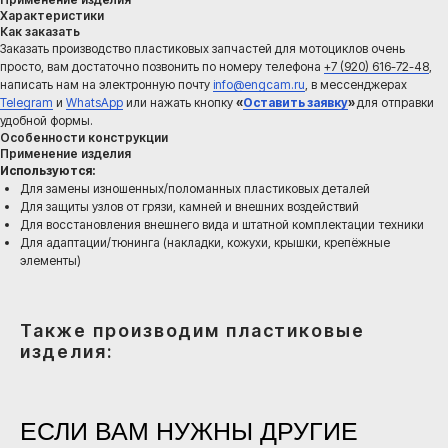
Характеристики
Как заказать
Заказать производство пластиковых запчастей для мотоциклов очень
ЕСЛИ ВАМ НУЖНЫ ДРУГИЕ
просто, вам достаточно позвонить по номеру телефона
+7 (920) 616-72-48
,
ХАРАКТЕРИСТИКИ ИЗДЕЛИЯ
написать нам на электронную почту
info@engcam.ru
, в мессенджерах
Telegram
и
WhatsApp
или нажать кнопку
«
Оставить заявку
»
для отправки
Если вам не подходят характеристики текущего
удобной формы.
изделия, изготовим продукцию с нужными
Особенности конструкции
размерами, формой, конструктивными
Применение изделия
особенностями и рабочими параметрами.
Используются:
Подберем решение под вашу задачу, чтобы
Для замены изношенных/поломанных пластиковых деталей
готовое изделие было удобным в
Для защиты узлов от грязи, камней и внешних воздействий
использовании, надежным в эксплуатации и
Для восстановления внешнего вида и штатной комплектации техники
Для адаптации/тюнинга (накладки, кожухи, крышки, крепёжные
подходило для дальнейшего серийного
элементы)
выпуска.
Работаем по образцу, чертежу, эскизу или даже
по вашей идее. Помогаем придать замыслу
Также производим пластиковые
конкретную форму изделия, прорабатываем
изделия:
решение с учетом применения, технологии
производства и дальнейшего выпуска партии.
Мы — российский производитель, поэтому
берем на себя полный цикл работ: от