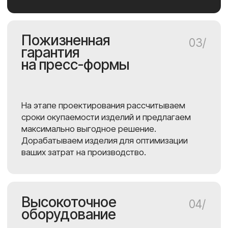
Контакты
8 (920) 616-72-48
info@engcam.ru
Заказать звонок
Адрес офиса и производства:
249800 Россия, Калужская
область, Ферзиковский район,
п.Ферзиково, улица Бычкова, 21Д
Посмотреть на карте
ENGCAM