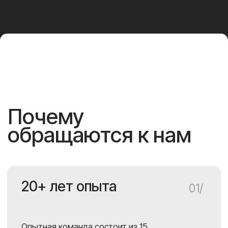
до сотой части миллиметра.
Российский
05/
производитель
Оптимальное соотношение цены,
сроков и качества по сравнению
с китайскими и европейскими
производителями.
Гибкость изменений
06/
в процессе
Быстро вносим изменения в проект,
даже если процесс уже запущен.
Выполняем заказы
07/
в срок