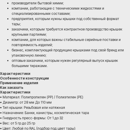
производители бытовой химии;
компании, работающие с техническими жидкостями и
специализированными составами;
предприятия, которым нужны крышки под собственный формат
тары;
заказчики, которым требуется контрактное производство крышек
крупными партиями;
компании, для которых важны стабильные серийные поставки и
повторяемость изделий;
бизнес, комплектующий продукцию крышками под свой бренд или
упаковочную линию;
оптовые заказчики, которым нужен регулярный выпуск крышек
большими тиражами.
Характеристики
Особенности конструкции
Применение изделия
Как заказать
Характеристики
• Материал: Полипропилен (PP) / Полиэтилен (PE)
• Диаметр: от 28 мм До 110 мм
• Тип крышки: Резьбовая или натяжная
• Назначение: Банки, канистры, косметическая тара
• Гнездность пресс-формы: От 1 до 32
• Вес: от 5 гр до 25 гр
• Цвет: Любой по RAL (подбор под цвет тары)