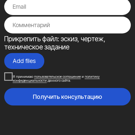
На этапе проектирования
рассчитываем сроки окупаемости
изделий и предлагаем максимально
выгодное решение. Дорабатываем
изделия для оптимизации ваших
затрат на производство.
Пожизненная
03/
гарантия
на пресс-формы
На этапе проектирования рассчитываем
сроки окупаемости изделий и предлагаем
максимально выгодное решение.
Дорабатываем изделия для оптимизации
ваших затрат на производство.
Высокоточное
04/