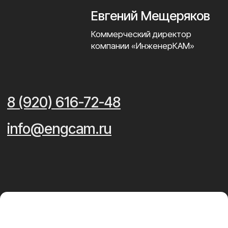
оборудование
Профессиональные немецкие станки
позволяют достигать сверхточности
до сотой части миллиметра.
Российский
05/
производитель
Оптимальное соотношение цены,
сроков и качества по сравнению
с китайскими и европейскими
производителями.
Гибкость изменений
06/
в процессе
Быстро вносим изменения в проект,