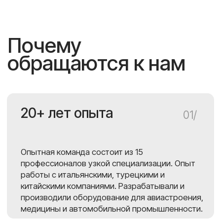
даже если процесс уже запущен.
Выполняем заказы
07/
в срок
Готовое изделие в полном объеме
вы можете получить за 2−3
месяца.
08/
Беремся
за сложные
проекты
Работаем со сложными проектами,
которые всегда доводим до конца. Если
вам отказали другие, обратитесь к нам.