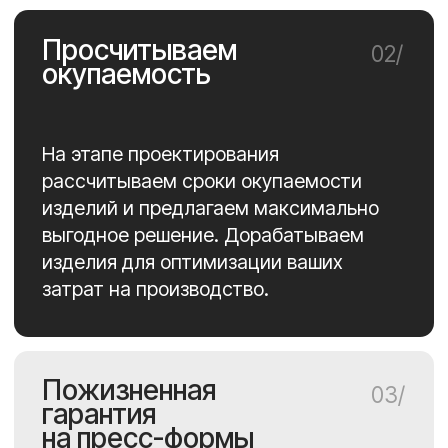
Подробнее о компании
Контакты
8 (920) 616-72-48
info@engcam.ru
Заказать звонок
Адрес офиса и производства:
249800 Россия, Калужская
область, Ферзиковский район,
п.Ферзиково, улица Бычкова, 21Д
Посмотреть на карте