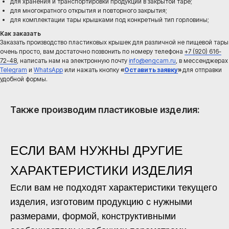
для хранения и транспортировки продукции в закрытой таре;
решение с учетом применения, технологии
для многократного открытия и повторного закрытия;
производства и дальнейшего выпуска партии.
для комплектации тары крышками под конкретный тип горловины;
Как заказать
Мы — российский производитель, поэтому
Заказать производство пластиковых крышек для различной не пищевой тары
берем на себя полный цикл работ: от
очень просто, вам достаточно позвонить по номеру телефона
+7 (920) 616-
согласования параметров изделия и запуска в
72-48
, написать нам на электронную почту
info@engcam.ru
, в мессенджерах
производство до выпуска партии и поставки
Telegram
и
WhatsApp
или нажать кнопку
«
Оставить заявку
»
для отправки
готовой продукции в любую часть РФ и стран
удобной формы.
СНГ. Такой формат особенно удобен, если для
вас важны:
надежные сроки;
Также производим пластиковые изделия:
стабильность поставок;
понятная коммуникация без посредников;
сопровождение заказа от идеи до готовой
партии.
Получите