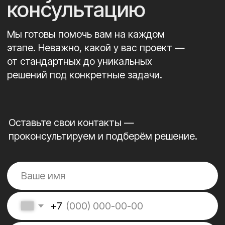
Почему
обращаются к нам
20+ лет опыта
01/
Опытная команда состоит из 15
профессионалов узкой специализации. Опыт
работы с итальянскими, турецкими и
китайскими компаниями. Разрабатывали и
производили оборудование для авиастроения,
медицины и автомобильной промышленности.
Просчитываем
02/
окупаемость