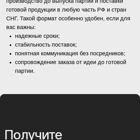
Add files
Я принимаю
пользовательское соглашение
и
политику
конфиденциальности
данного сайта.
Получить консультацию
Евгений Мещеряков
Коммерческий директор
компании «ИнженерКАМ»
8 (920) 616-72-48
info@engcam.ru