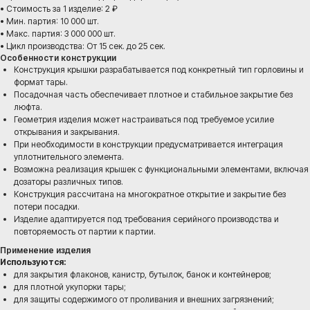
• Стоимость за 1 изделие: 2 ₽
• Мин. партия: 10 000 шт.
• Макс. партия: 3 000 000 шт.
• Цикл производства: От 15 сек. до 25 сек.
Особенности конструкции
Конструкция крышки разрабатывается под конкретный тип горловины и
формат тары.
Посадочная часть обеспечивает плотное и стабильное закрытие без
ЕСЛИ ВАМ НУЖНЫ ДРУГИЕ
люфта.
ХАРАКТЕРИСТИКИ ИЗДЕЛИЯ
Геометрия изделия может настраиваться под требуемое усилие
открывания и закрывания.
Если вам не подходят характеристики текущего
При необходимости в конструкции предусматривается интеграция
изделия, изготовим продукцию с нужными
уплотнительного элемента.
размерами, формой, конструктивными
Возможна реализация крышек с функциональными элементами, включая
особенностями и рабочими параметрами.
дозаторы различных типов.
Подберем решение под вашу задачу, чтобы
Конструкция рассчитана на многократное открытие и закрытие без
потери посадки.
готовое изделие было удобным в
Изделие адаптируется под требования серийного производства и
использовании, надежным в эксплуатации и
повторяемость от партии к партии.
подходило для дальнейшего серийного
выпуска.
Применение изделия
Используются:
для закрытия флаконов, канистр, бутылок, банок и контейнеров;
Работаем по образцу, чертежу, эскизу или даже
для плотной укупорки тары;
по вашей идее. Помогаем придать замыслу
для защиты содержимого от проливания и внешних загрязнений;
конкретную форму изделия, прорабатываем